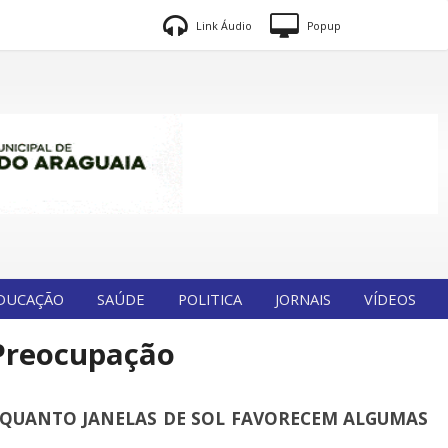
Link Áudio
Popup