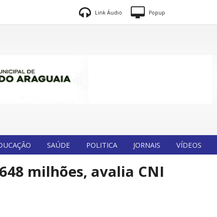
Link Áudio
Popup