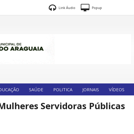
Link Áudio
Popup