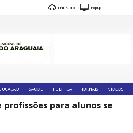
Link Áudio
Popup