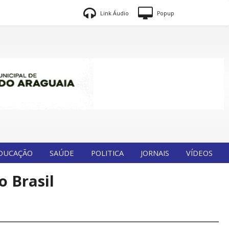
Link Áudio
Popup