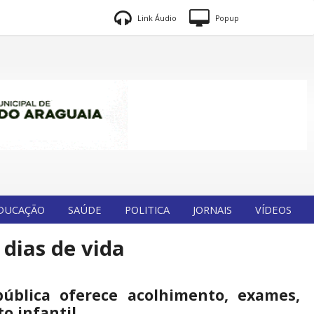
Link Áudio
Popup