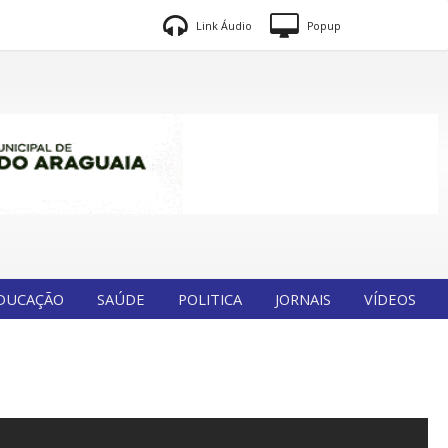
Link Áudio
Popup